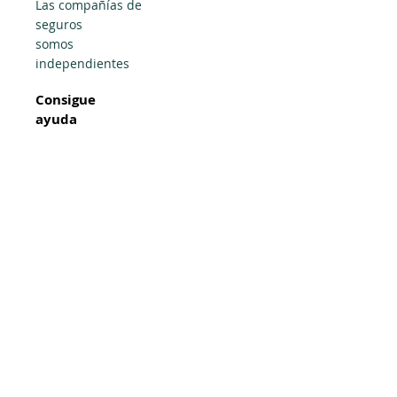
Las compañías de
seguros
somos
independientes
Consigue
ayuda
Reportar un Reclamo
Pagar la factura
Solicitar tarjeta de
identificación
automática
Solicitar un Certificado
Solicitar cambio de
política