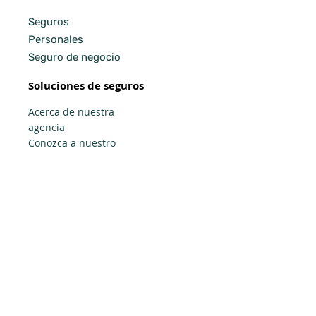
Seguros
Personales
Seguro de negocio
Soluciones de seguros
Acerca de nuestra
agencia
Conozca a nuestro
equipo
Lee nuestras reseñas
Las compañías de
seguros
somos
independientes
Consigue
ayuda
Reportar un Reclamo